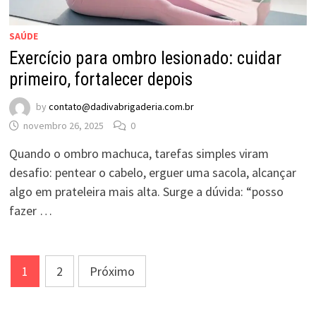
SAÚDE
Exercício para ombro lesionado: cuidar
primeiro, fortalecer depois
by
contato@dadivabrigaderia.com.br
novembro 26, 2025
0
Quando o ombro machuca, tarefas simples viram
desafio: pentear o cabelo, erguer uma sacola, alcançar
algo em prateleira mais alta. Surge a dúvida: “posso
fazer …
Paginação
1
2
Próximo
de