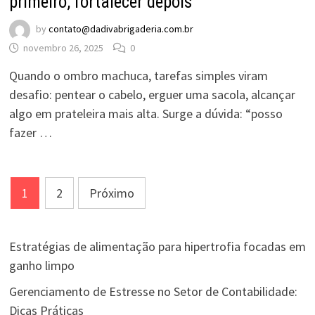
primeiro, fortalecer depois
by
contato@dadivabrigaderia.com.br
novembro 26, 2025
0
Quando o ombro machuca, tarefas simples viram
desafio: pentear o cabelo, erguer uma sacola, alcançar
algo em prateleira mais alta. Surge a dúvida: “posso
fazer …
Paginação
1
2
Próximo
de
posts
Estratégias de alimentação para hipertrofia focadas em
ganho limpo
Gerenciamento de Estresse no Setor de Contabilidade:
Dicas Práticas