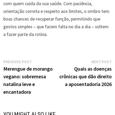
com quem cuida da sua saúde. Com paciência,
orientação correta e respeito aos limites, o ombro tem
boas chances de recuperar função, permitindo que
gestos simples – que fazem falta no dia a dia – voltem
a fazer parte da rotina.
Navegação
Previous
N
PREVIOUS POST
NEXT POST
post:
p
Merengue de morango
Quais as doenças
de
vegano: sobremesa
crônicas que dão direito
Post
natalina leve e
a aposentadoria 2026
encantadora
YOU MIGHT ALSO LIKE