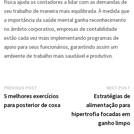
física ajuda os contadores a lidar com as demandas de
seu trabalho de maneira mais equilibrada. À medida que
a importância da saúde mental ganha reconhecimento
no âmbito corporativo, empresas de contabilidade
estão cada vez mais implementando programas de
apoio para seus funcionários, garantindo assim um
ambiente de trabalho mais saudável e produtivo.
Navegação
Previous
N
PREVIOUS POST
NEXT POST
post:
p
5 melhores exercícios
Estratégias de
de
para posterior de coxa
alimentação para
Post
hipertrofia focadas em
ganho limpo